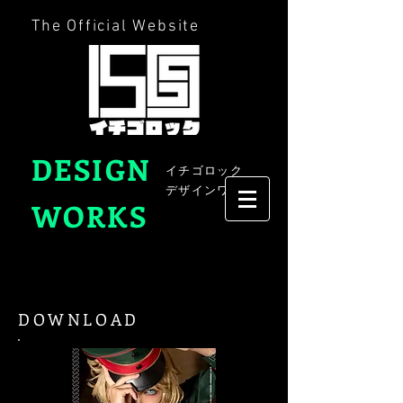
The Official Website
DESIGN
イチゴロック
デザインワークス
WORKS
DOWNLOAD